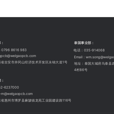
部：
泰国事业部：
0796 8616 983
电话：035-914068
gpcb@welgaopcb.com
Email：wm.song@welga
西省吉安市井冈山经济技术开发区永锦大道1号
地址：泰国大城府乌泰县
4村86号
部：
2-6237000
d-m@welgaopcb.com
东省惠州市博罗县麻陂镇龙苑工业园建设路116号