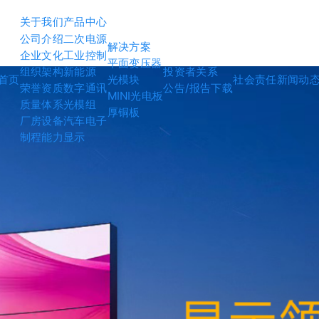
关于我们
产品中心
公司介绍
二次电源
解决方案
企业文化
工业控制
平面变压器
组织架构
新能源
投资者关系
首页
光模块
社会责任
新闻动
荣誉资质
数字通讯
公告/报告下载
MINI光电板
质量体系
光模组
厚铜板
厂房设备
汽车电子
制程能力
显示