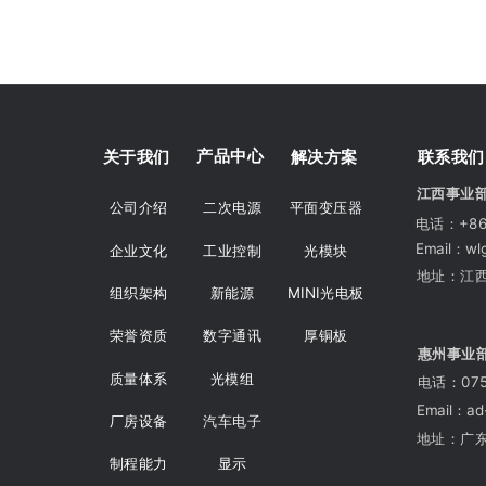
产品中心
关于我们
解决方案
联系我们
江西事业
公司介绍
二次电源
平面变压器
电话：+86 
Email：wl
企业文化
工业控制
光模块
地址：江
组织架构
新能源
MINI光电板
荣誉资质
数字通讯
厚铜板
惠州事业
质量体系
光模组
电话：075
Email：a
厂房设备
汽车电子
地址：广
制程能力
显示