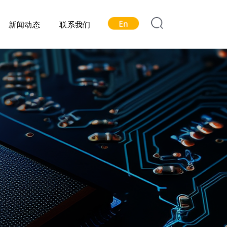
中文
新闻动态
联系我们